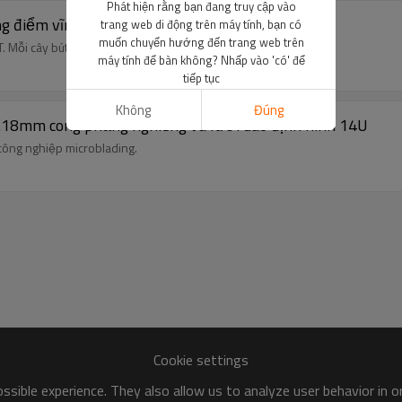
Phát hiện rằng bạn đang truy cập vào
ang điểm vĩnh viễn 18U 0.2MM
trang web di động trên máy tính, bạn có
muốn chuyển hướng đến trang web trên
. Mỗi cây bút được bao bọc vô trùng riêng biệt.
máy tính để bàn không? Nhấp vào 'có' để
tiếp tục
Không
Đúng
0.18mm cong phẳng nghiêng và lưỡi dao định hình 14U
công nghiệp microblading.
Cookie settings
sible experience. They also allow us to analyze user behavior in 