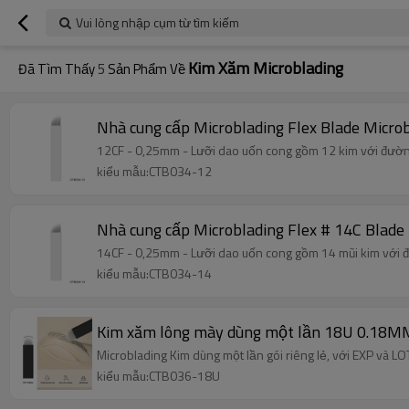
Vui lòng nhập cụm từ tìm kiếm
Kim Xăm Microblading
Đã Tìm Thấy
5
Sản Phẩm Về
Nhà cung cấp Microblading Flex Blade Micro
12CF - 0,25mm - Lưỡi dao uốn cong gồm 12 kim với đường
kiểu mẫu:CTB034-12
Nhà cung cấp Microblading Flex # 14C Blade
14CF - 0,25mm - Lưỡi dao uốn cong gồm 14 mũi kim với đ
kiểu mẫu:CTB034-14
Kim xăm lông mày dùng một lần 18U 0.18MM
Microblading Kim dùng một lần gói riêng lẻ, với EXP và LOT
kiểu mẫu:CTB036-18U