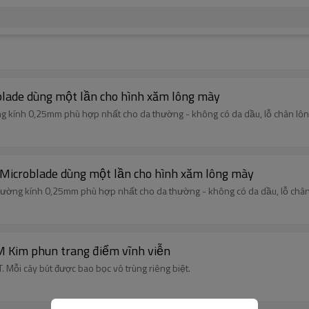
blade dùng một lần cho hình xăm lông mày
 kính 0,25mm phù hợp nhất cho da thường - không có da dầu, lỗ chân lông
 Microblade dùng một lần cho hình xăm lông mày
ường kính 0,25mm phù hợp nhất cho da thường - không có da dầu, lỗ chân 
 Kim phun trang điểm vĩnh viễn
. Mỗi cây bút được bao bọc vô trùng riêng biệt.