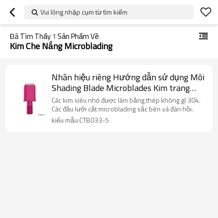
Vui lòng nhập cụm từ tìm kiếm
Đã Tìm Thấy
1
Sản Phẩm Về
Kim Che Nắng Microblading
Nhãn hiệu riêng Hướng dẫn sử dụng Môi
Shading Blade Microblades Kim trang
điểm vĩnh viễn cho hình xăm lông mày
Các kim siêu nhỏ được làm bằng thép không gỉ 304.
Các đầu lưỡi cắt microblading sắc bén và đàn hồi.
kiểu mẫu:CTB033-5