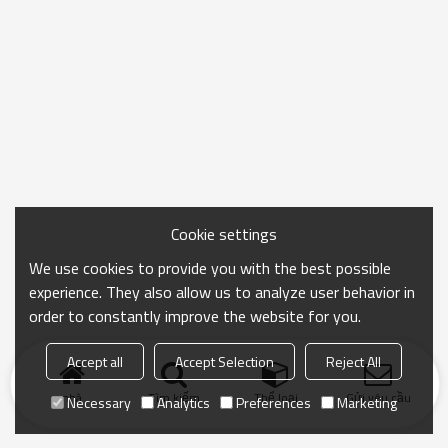
Cookie settings
We use cookies to provide you with the best possible
experience. They also allow us to analyze user behavior in
order to constantly improve the website for you.
Accept all
Accept Selection
Reject All
nhà
Tìm kiếm
Thể loại
Gửi yêu cầu
Necessary
Analytics
Preferences
Marketing