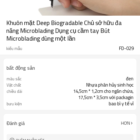
Khuôn mặt Deep Biogradable Chủ sở hữu đa
năng Microblading Dụng cụ cầm tay Bút
Microblading dùng một lần
FD-029
kiểu mẫu
bất động sản
đen
màu sắc
Nhựa phân hủy sinh học
Vật chất
14,5cm * 1,2cm cho ngăn chứa,
chiều dài
17,5cm * 3,5cm với packagin
bao bì y tế vỉ
bưu kiện
1000 chiếc cho MOQ
Nhãn hiệu riêng
Đánh giá
HƠN