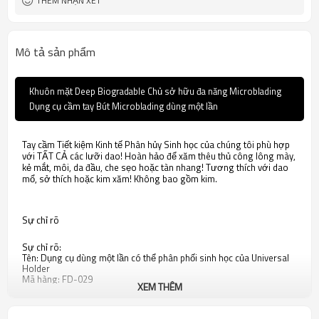
THÊM NHẬN XÉT
Mô tả sản phẩm
Khuôn mặt Deep Biogradable Chủ sở hữu đa năng Microblading
Dụng cụ cầm tay Bút Microblading dùng một lần
Tay cầm Tiết kiệm Kinh tế Phân hủy Sinh học của chúng tôi phù hợp
với TẤT CẢ các lưỡi dao! Hoàn hảo để xăm thêu thủ công lông mày,
kẻ mắt, môi, da đầu, che sẹo hoặc tàn nhang! Tương thích với dao
mổ, sở thích hoặc kim xăm! Không bao gồm kim.
Sự chỉ rõ
Sự chỉ rõ:
Tên: Dụng cụ dùng một lần có thể phân phối sinh học của Universal
Holder
Mã hàng: FD-029
XEM THÊM
Trọng lượng: Khoảng 10g / PC
Chiều dài: 14,5cm * 1,2cm cho ngăn chứa, 17,5cm * 3,5cm với bao bì
Vật chất: Có thể phân hủy sinh học