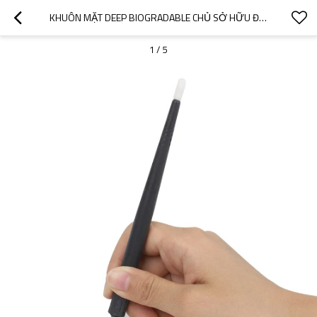
KHUÔN MẶT DEEP BIOGRADABLE CHỦ SỞ HỮU ĐA NĂNG MICROBLADING DỤNG CỤ CẦM TAY BÚT MICROBLADING DÙNG MỘT LẦN
1
/
5